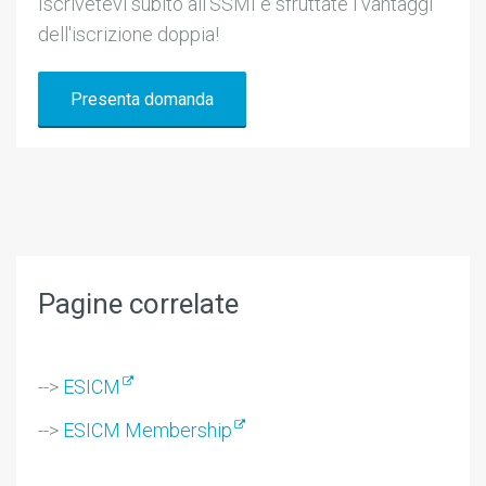
Iscrivetevi subito all'SSMI e sfruttate i vantaggi
dell'iscrizione doppia!
Presenta domanda
Pagine correlate
-->
ESICM
-->
ESICM Membership