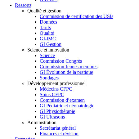
Ressorts
Qualité et gestion
Commission de certification des USIs
Données
Tarifs
Qualité
GI-IMC
GI Gestion
Science et innovation
Science
Commission Congrès
Commission Jeunes membres
GI Évolution de la pratique
Sondages
Développement professionnel
Médecins CFPC
Soins CFPC
Commission d’examen
GI Pédiatrie et néonatologie
GI Physiothérapie
GI Ultrasons
Administration
Secrétariat général
Finances et révision