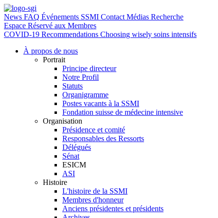
News
FAQ
Événements SSMI
Contact
Médias
Recherche
Espace Réservé aux Membres
COVID-19
Recommendations Choosing wisely soins intensifs
À propos de nous
Portrait
Principe directeur
Notre Profil
Statuts
Organigramme
Postes vacants à la SSMI
Fondation suisse de médecine intensive
Organisation
Présidence et comité
Responsables des Ressorts
Délégués
Sénat
ESICM
ASI
Histoire
L'histoire de la SSMI
Membres d'honneur
Anciens présidentes et présidents
Archives