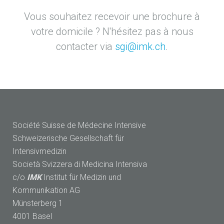
Vous souhaitez recevoir une brochure à
votre domicile ? N'hésitez pas à nous
contacter via
sgi@imk.ch
.
Société Suisse de Médecine Intensive
Schweizerische Gesellschaft für
Intensivmedizin
Società Svizzera di Medicina Intensiva
c/o
IMK
Institut für Medizin und
Kommunikation AG
Münsterberg 1
4001 Basel