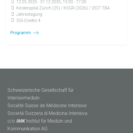
12.05.2025 - 31.12.2035, 13:00 - 17:00
Kinderspital Zürich (25) / KSGR (2026) / 2027 TBA
Jahrestagung
SGI-Credits 4
Programm
Schweizerische Gesellschaft für
Intensivmedizin
Société Suisse de Médecine Intensive
Società Svizzera di Medicina Intensiva
c/o
IMK
Institut für Medizin und
Kommunikation AG