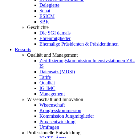
Delegierte
Senat
ESICM
SBK
Geschichte
Die SGI damals
Ehrenmitglieder
Ehemalige Präsidenten & Präsidentinnen
Ressorts
Qualität und Management
Zertifizierungskommission Intensivstationen ZK-
IS
Datensatz (MDSi)
Tarife
Qualität
IG-IMC
Management
Wissenschaft und Innovation
Wissenschaft
Kongresskommission
Kommission Jungmitglieder
Praxisentwicklung
Umfragen
Professionelle Entwicklung