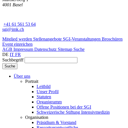
4001 Basel
+41 61 561 53 64
sgi@imk.ch
Mitglied werden
Stellenangebote
SGI-Veranstaltungen
Broschüren
Event einreichen
AGB
Impressum
Datenschutz
Sitemap
Suche
DE
IT
FR
Suchbegriff
Über uns
Portrait
Leitbild
Unser Profil
Statuten
Organigramm
Offene Positionen bei der SGI
Schweizerische Stiftung Intensivmedizin
Organisation
Präsidium & Vorstand
Ressortverantwortliche