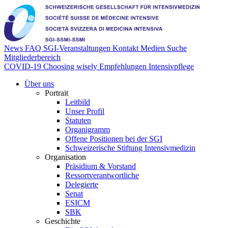
News
FAQ
SGI-Veranstaltungen
Kontakt
Medien
Suche
Mitgliederbereich
COVID-19
Choosing wisely Empfehlungen Intensivpflege
Über uns
Portrait
Leitbild
Unser Profil
Statuten
Organigramm
Offene Positionen bei der SGI
Schweizerische Stiftung Intensivmedizin
Organisation
Präsidium & Vorstand
Ressortverantwortliche
Delegierte
Senat
ESICM
SBK
Geschichte