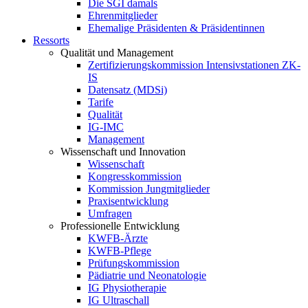
Die SGI damals
Ehrenmitglieder
Ehemalige Präsidenten & Präsidentinnen
Ressorts
Qualität und Management
Zertifizierungskommission Intensivstationen ZK-
IS
Datensatz (MDSi)
Tarife
Qualität
IG-IMC
Management
Wissenschaft und Innovation
Wissenschaft
Kongresskommission
Kommission Jungmitglieder
Praxisentwicklung
Umfragen
Professionelle Entwicklung
KWFB-Ärzte
KWFB-Pflege
Prüfungskommission
Pädiatrie und Neonatologie
IG Physiotherapie
IG Ultraschall