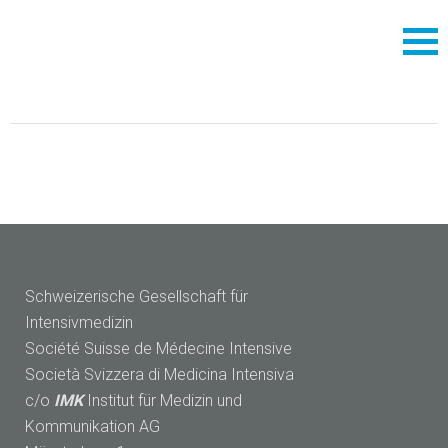
Schweizerische Gesellschaft für
Intensivmedizin
Société Suisse de Médecine Intensive
Società Svizzera di Medicina Intensiva
c/o
IMK
Institut für Medizin und
Kommunikation AG