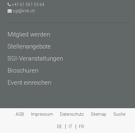
+41 61 561 53 64
sgi@imk.ch
Mitglied werden
Stellenangebote
SGI-Veranstaltungen
Broschüren
Event einreichen
AGB
Impressum
Datenschutz
Sitemap
Suche
DE
IT
FR