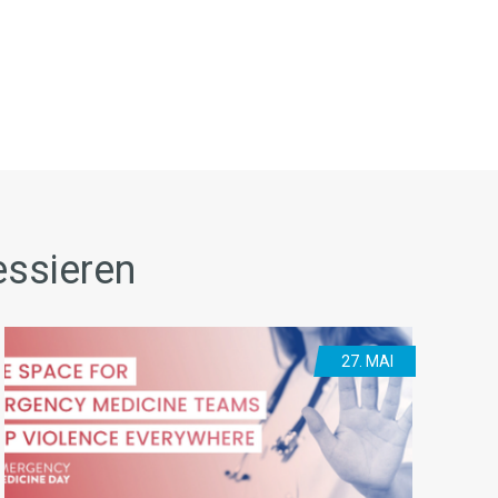
essieren
27. MAI