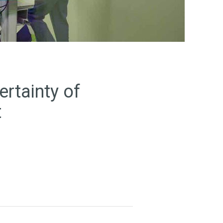
rtainty of
t