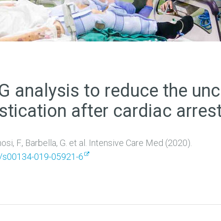
 analysis to reduce the unce
ication after cardiac arres
si, F., Barbella, G. et al. Intensive Care Med (2020).
07/s00134-019-05921-6