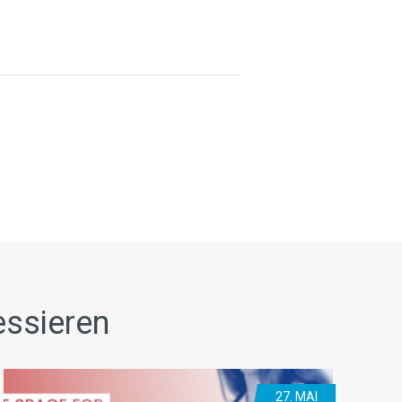
essieren
27. MAI