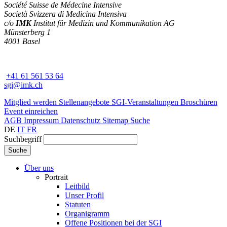
Société Suisse de Médecine Intensive
Società Svizzera di Medicina Intensiva
c/o
IMK
Institut für Medizin und Kommunikation AG
Münsterberg 1
4001 Basel
+41 61 561 53 64
sgi@imk.ch
Mitglied werden
Stellenangebote
SGI-Veranstaltungen
Broschüren
Event einreichen
AGB
Impressum
Datenschutz
Sitemap
Suche
DE
IT
FR
Suchbegriff
Über uns
Portrait
Leitbild
Unser Profil
Statuten
Organigramm
Offene Positionen bei der SGI