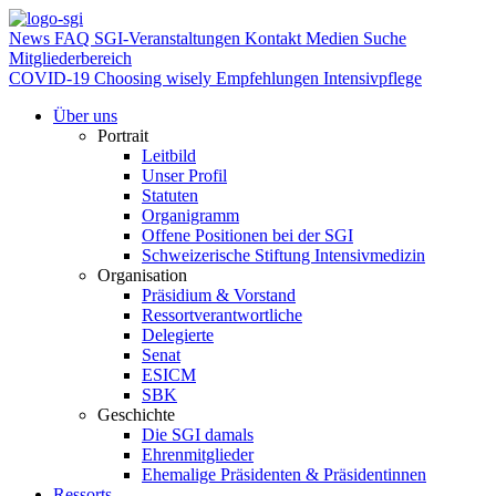
News
FAQ
SGI-Veranstaltungen
Kontakt
Medien
Suche
Mitgliederbereich
COVID-19
Choosing wisely Empfehlungen Intensivpflege
Über uns
Portrait
Leitbild
Unser Profil
Statuten
Organigramm
Offene Positionen bei der SGI
Schweizerische Stiftung Intensivmedizin
Organisation
Präsidium & Vorstand
Ressortverantwortliche
Delegierte
Senat
ESICM
SBK
Geschichte
Die SGI damals
Ehrenmitglieder
Ehemalige Präsidenten & Präsidentinnen
Ressorts