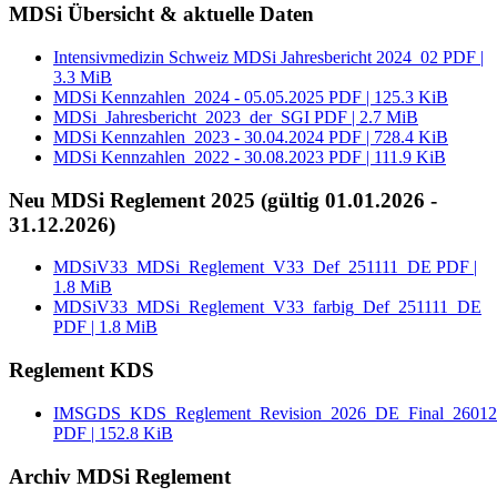
MDSi Übersicht & aktuelle Daten
Intensivmedizin Schweiz MDSi Jahresbericht 2024_02
PDF |
3.3 MiB
MDSi Kennzahlen_2024 - 05.05.2025
PDF | 125.3 KiB
MDSi_Jahresbericht_2023_der_SGI
PDF | 2.7 MiB
MDSi Kennzahlen_2023 - 30.04.2024
PDF | 728.4 KiB
MDSi Kennzahlen_2022 - 30.08.2023
PDF | 111.9 KiB
Neu MDSi Reglement 2025 (gültig 01.01.2026 -
31.12.2026)
MDSiV33_MDSi_Reglement_V33_Def_251111_DE
PDF |
1.8 MiB
MDSiV33_MDSi_Reglement_V33_farbig_Def_251111_DE
PDF | 1.8 MiB
Reglement KDS
IMSGDS_KDS_Reglement_Revision_2026_DE_Final_26012
PDF | 152.8 KiB
Archiv MDSi Reglement