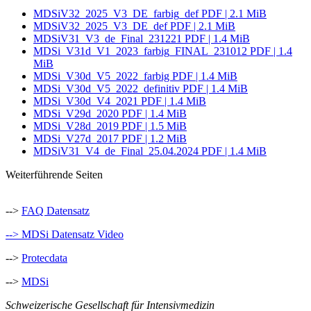
MDSiV32_2025_V3_DE_farbig_def
PDF | 2.1 MiB
MDSiV32_2025_V3_DE_def
PDF | 2.1 MiB
MDSiV31_V3_de_Final_231221
PDF | 1.4 MiB
MDSi_V31d_V1_2023_farbig_FINAL_231012
PDF | 1.4
MiB
MDSi_V30d_V5_2022_farbig
PDF | 1.4 MiB
MDSi_V30d_V5_2022_definitiv
PDF | 1.4 MiB
MDSi_V30d_V4_2021
PDF | 1.4 MiB
MDSi_V29d_2020
PDF | 1.4 MiB
MDSi_V28d_2019
PDF | 1.5 MiB
MDSi_V27d_2017
PDF | 1.2 MiB
MDSiV31_V4_de_Final_25.04.2024
PDF | 1.4 MiB
Weiterführende Seiten
-->
FAQ Datensatz
--> MDSi Datensatz Video
-->
Protecdata
-->
MDSi
Schweizerische Gesellschaft für Intensivmedizin