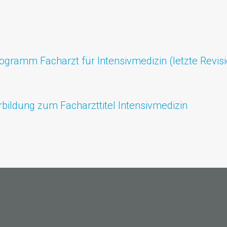
gramm Facharzt für Intensivmedizin (letzte Revisi
erbildung zum Facharzttitel Intensivmedizin