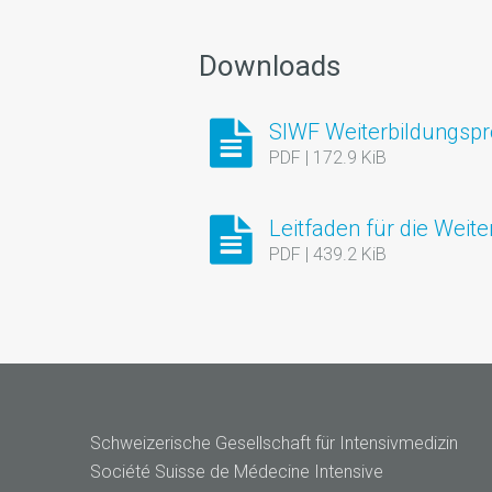
Downloads
SIWF Weiterbildungspro
PDF | 172.9 KiB
Leitfaden für die Weit
PDF | 439.2 KiB
Schweizerische Gesellschaft für Intensivmedizin
Société Suisse de Médecine Intensive