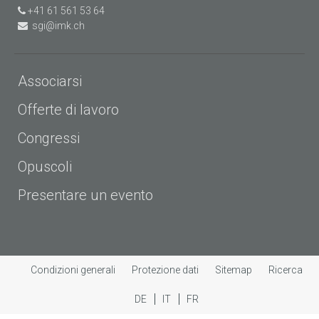
+41 61 561 53 64
sgi@imk.ch
Associarsi
Offerte di lavoro
Congressi
Opuscoli
Presentare un evento
Condizioni generali
Protezione dati
Sitemap
Ricerca
DE
IT
FR