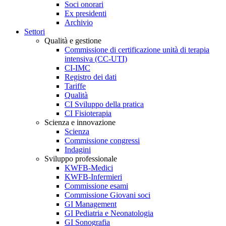
Soci onorari
Ex presidenti
Archivio
Settori
Qualità e gestione
Commissione di certificazione unità di terapia
intensiva (CC-UTI)
CI-IMC
Registro dei dati
Tariffe
Qualità
CI Sviluppo della pratica
CI Fisioterapia
Scienza e innovazione
Scienza
Commissione congressi
Indagini
Sviluppo professionale
KWFB-Medici
KWFB-Infermieri
Commissione esami
Commissione Giovani soci
GI Management
GI Pediatria e Neonatologia
GI Sonografia