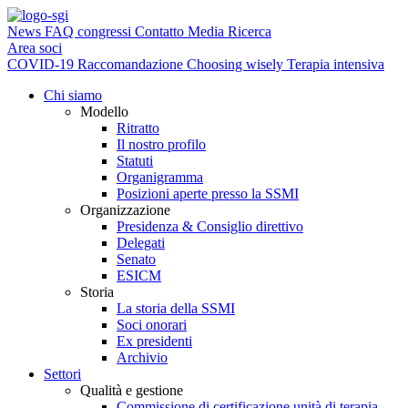
News
FAQ
congressi
Contatto
Media
Ricerca
Area soci
COVID-19
Raccomandazione Choosing wisely Terapia intensiva
Chi siamo
Modello
Ritratto
Il nostro profilo
Statuti
Organigramma
Posizioni aperte presso la SSMI
Organizzazione
Presidenza & Consiglio direttivo
Delegati
Senato
ESICM
Storia
La storia della SSMI
Soci onorari
Ex presidenti
Archivio
Settori
Qualità e gestione
Commissione di certificazione unità di terapia