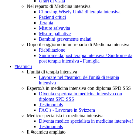
Orari di visita
Nel reparto di Medicina intensiva
Choosing Wisely Unità di terapia intensiva
Pazienti critici
Terapia
Misure salvavita
Misure palliative
Bambini gravemente malati
Dopo il soggiorno in un reparto di Medicina intensiva
Riabilitazione
Sindrome da post terapia intensiva / Sindrome da
post terapia intensiva - Famiglia
#teamicu
L'unità di terapia intensiva
Lavorare nel #teamicu dell'unità di terapia
intensiva
Esperto/a in medicina intensiva con diploma SPD SSS
Diventa esperto/a in medicina intensiva con
diploma SPD SSS
Testimonials
FAQ's - Lavorare in Svizzera
Medico specialista in medicina intensiva
Diventa medico specialista in medicina intensiva!
Testimonials
Il #teamicu ampliato