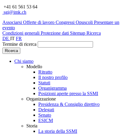
+41 61 561 53 64
sgi@imk.ch
Associarsi
Offerte di lavoro
Congressi
Opuscoli
Presentare un
evento
Condizioni generali
Protezione dati
Sitemap
Ricerca
DE
IT
FR
Termine di ricerca
Chi siamo
Modello
Ritratto
Il nostro profilo
Statuti
Organigramma
Posizioni aperte presso la SSMI
Organizzazione
Presidenza & Consiglio direttivo
Delegati
Senato
ESICM
Storia
La storia della SSMI