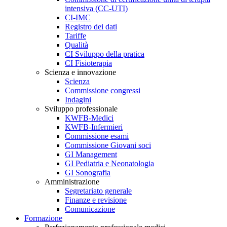
intensiva (CC-UTI)
CI-IMC
Registro dei dati
Tariffe
Qualità
CI Sviluppo della pratica
CI Fisioterapia
Scienza e innovazione
Scienza
Commissione congressi
Indagini
Sviluppo professionale
KWFB-Medici
KWFB-Infermieri
Commissione esami
Commissione Giovani soci
GI Management
GI Pediatria e Neonatologia
GI Sonografia
Amministrazione
Segretariato generale
Finanze e revisione
Comunicazione
Formazione