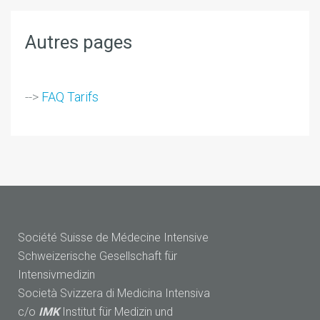
Autres pages
-->
FAQ Tarifs
Société Suisse de Médecine Intensive
Schweizerische Gesellschaft für
Intensivmedizin
Società Svizzera di Medicina Intensiva
c/o
IMK
Institut für Medizin und