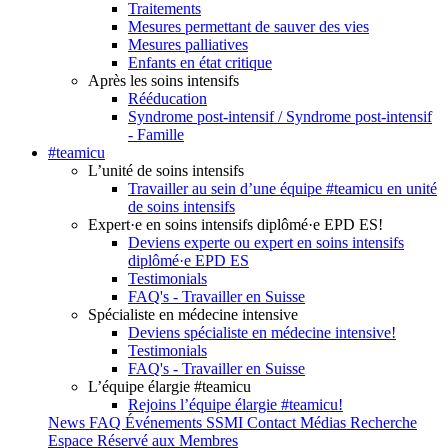
Traitements
Mesures permettant de sauver des vies
Mesures palliatives
Enfants en état critique
Après les soins intensifs
Rééducation
Syndrome post-intensif / Syndrome post-intensif
- Famille
#teamicu
L’unité de soins intensifs
Travailler au sein d’une équipe #teamicu en unité
de soins intensifs
Expert·e en soins intensifs diplômé·e EPD ES!
Deviens experte ou expert en soins intensifs
diplômé·e EPD ES
Testimonials
FAQ's - Travailler en Suisse
Spécialiste en médecine intensive
Deviens spécialiste en médecine intensive!
Testimonials
FAQ's - Travailler en Suisse
L’équipe élargie #teamicu
Rejoins l’équipe élargie #teamicu!
News
FAQ
Événements SSMI
Contact
Médias
Recherche
Espace Réservé aux Membres