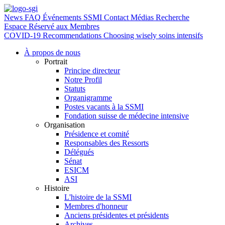
News
FAQ
Événements SSMI
Contact
Médias
Recherche
Espace Réservé aux Membres
COVID-19
Recommendations Choosing wisely soins intensifs
À propos de nous
Portrait
Principe directeur
Notre Profil
Statuts
Organigramme
Postes vacants à la SSMI
Fondation suisse de médecine intensive
Organisation
Présidence et comité
Responsables des Ressorts
Délégués
Sénat
ESICM
ASI
Histoire
L'histoire de la SSMI
Membres d'honneur
Anciens présidentes et présidents
Archives