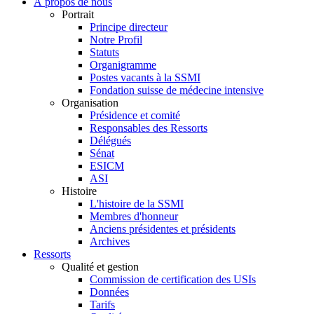
À propos de nous
Portrait
Principe directeur
Notre Profil
Statuts
Organigramme
Postes vacants à la SSMI
Fondation suisse de médecine intensive
Organisation
Présidence et comité
Responsables des Ressorts
Délégués
Sénat
ESICM
ASI
Histoire
L'histoire de la SSMI
Membres d'honneur
Anciens présidentes et présidents
Archives
Ressorts
Qualité et gestion
Commission de certification des USIs
Données
Tarifs