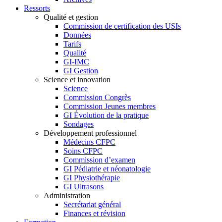
Ressorts
Qualité et gestion
Commission de certification des USIs
Données
Tarifs
Qualité
GI-IMC
GI Gestion
Science et innovation
Science
Commission Congrès
Commission Jeunes membres
GI Évolution de la pratique
Sondages
Développement professionnel
Médecins CFPC
Soins CFPC
Commission d’examen
GI Pédiatrie et néonatologie
GI Physiothérapie
GI Ultrasons
Administration
Secrétariat général
Finances et révision