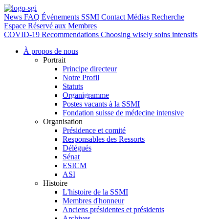
News
FAQ
Événements SSMI
Contact
Médias
Recherche
Espace Réservé aux Membres
COVID-19
Recommendations Choosing wisely soins intensifs
À propos de nous
Portrait
Principe directeur
Notre Profil
Statuts
Organigramme
Postes vacants à la SSMI
Fondation suisse de médecine intensive
Organisation
Présidence et comité
Responsables des Ressorts
Délégués
Sénat
ESICM
ASI
Histoire
L'histoire de la SSMI
Membres d'honneur
Anciens présidentes et présidents
Archives