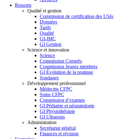
Ressorts
Qualité et gestion
Commission de certification des USIs
Données
Tarifs
Qualité
GI-IMC
GI Gestion
Science et innovation
Science
Commission Congrès
Commission Jeunes membres
GI Évolution de la pratique
Sondages
Développement professionnel
Médecins CFPC
Soins CFPC
Commission d’examen
GI Pédiatrie et néonatologie
GI Physiothérapie
GI Ultrasons
Administration
Secrétariat général
Finances et révision