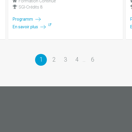
Formation Continue
SGI-Crédits 8
Programm
En savoir plus
1
2
3
4
6
…