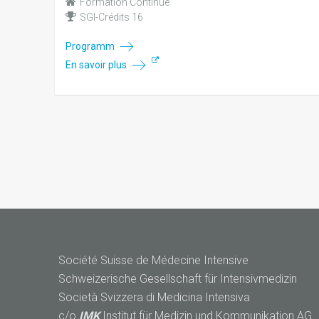
Formation Continue
SGI-Crédits 16
Programm
En savoir plus
Société Suisse de Médecine Intensive
Schweizerische Gesellschaft für Intensivmedizin
Società Svizzera di Medicina Intensiva
c/o
IMK
Institut für Medizin und Kommunikation AG